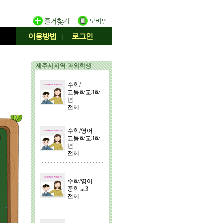
이용방법
|
로그인
제주시지역 과외학생
수학/
고등학교3학
년
전체
수학/영어
고등학교3학
년
전체
수학/영어
중학교3
전체