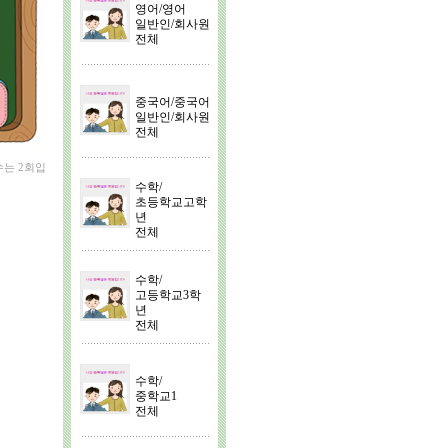
영어/영어
일반인/회사원
전체
중국어/중국어
일반인/회사원
전체
수는 2회입
수학/
초등학교고학
년
전체
수학/
고등학교3학
년
전체
수학/
중학교1
전체