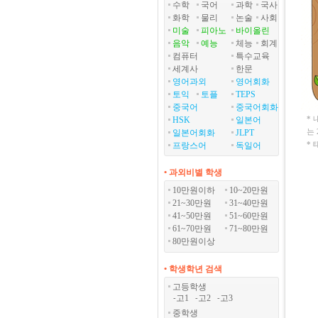
수학
국어
과학
국사
화학
물리
논술
사회
미술
피아노
바이올린
음악
예능
체능
회계
컴퓨터
특수교육
세계사
한문
영어과외
영어회화
토익
토플
TEPS
중국어
중국어회화
*
HSK
일본어
는
일본어회화
JLPT
*
프랑스어
독일어
• 과외비별 학생
10만원이하
10~20만원
21~30만원
31~40만원
41~50만원
51~60만원
61~70만원
71~80만원
80만원이상
• 학생학년 검색
고등학생
고1
고2
고3
-
-
-
중학생