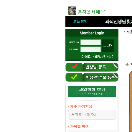
과외선생님
찾
오늘 0건
서
• 제주 과외학생
서귀포
제주시
• 과목별 학생