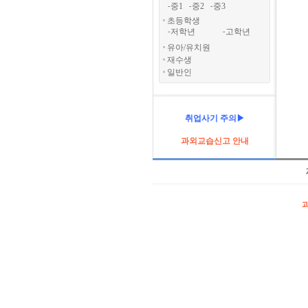
중1
중2
중3
-
-
-
초등학생
저학년
고학년
-
-
유아/유치원
재수생
일반인
취업사기 주의▶
과외교습신고 안내