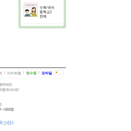
수학/국어
중학교2
전체
의
사이트맵
영수증
모바일
용하세요.
과외중개사이트!