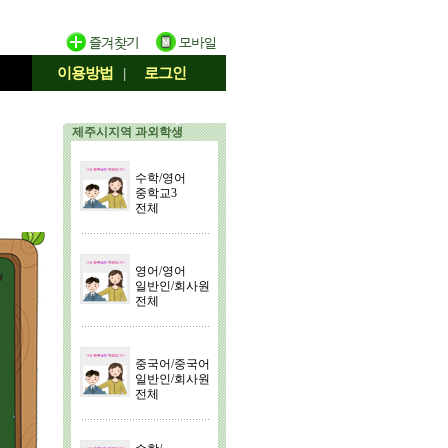
이용방법
|
로그인
제주시지역 과외학생
수학/영어
중학교3
전체
영어/영어
일반인/회사원
전체
중국어/중국어
일반인/회사원
전체