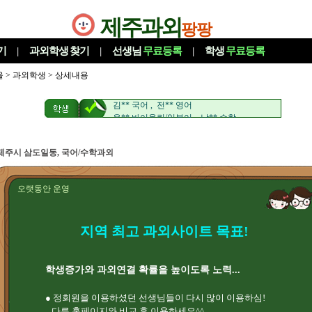
제주과외
팡팡
기
|
과외학생
찾기
|
선생님
무료등록
|
학생
무료등록
울
>
과외학생
> 상세내용
류** 영어 , 김** 영어
이** 수학/국어 , 김** 수학
김** 국어 , 전** 영어
윤** 바이올린/일본어 , 남** 수학
박** 국어/영어 , 천** 수학
은** 영어 , 유** 중국어
제주시 삼도일동, 국어/수학과외
정** 국어 , 장** 수학/영어
염** HSK , 김** 중국어회화
손** 과학 , 이** 수학
오랫동안 운영
정** 수학 , 김** 수학
김** 영어 , 송** 영어/수학
류** 영어 , 김** 영어
이** 수학/국어 , 김** 수학
지역 최고 과외사이트 목표!
김** 국어 , 전** 영어
윤** 바이올린/일본어 , 남** 수학
박** 국어/영어 , 천** 수학
학생증가와 과외연결 확률을 높이도록 노력...
은** 영어 , 유** 중국어
정** 국어 , 장** 수학/영어
● 정회원을 이용하셨던 선생님들이 다시 많이 이용하심!
염** HSK , 김** 중국어회화
다른 홈페이지와 비교 후 이용하세요^^