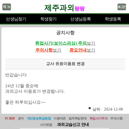
제주과외
팡팡
선생님찾기
학생찾기
선생님등록
학생등록
공지사항
취업사기(보이스피싱) 주의
보기
주의사항
보기
중요안내
보기
교사 유료이용료 변경
반갑습니다
24년 12월 중순에
과외교사 이용료가 변경됩니다.
좋은 하루되십시요~~
날짜 : 2024-12-08
PC화면
|
공지
|
개인정보취급방침
|
이용약관
|
법적책임한계
|
취업사기주의
|
주의사항
|
과외교습신고 안내
사이트맵