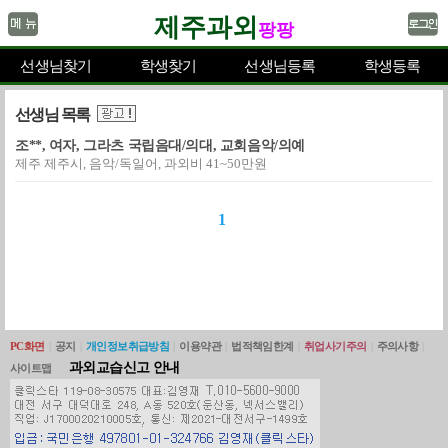
제주과외
팡팡
선생님찾기
학생찾기
선생님등록
학생등록
선생님 목록
조**, 여자, 그라츠 국립음대/의대, 교회음악/의예
제주 제주시, 음악/독일어, 과외비 41~50만원
1
PC화면
|
공지
|
개인정보취급방침
|
이용약관
|
법적책임한계
|
취업사기주의
|
주의사항
|
과외교습신고 안내
사이트맵