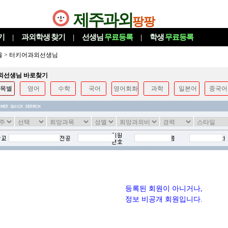
제주과외
팡팡
기
|
과외학생
찾기
|
선생님
무료등록
|
학생
무료등록
울
>
터키어과외선생님
과외선생님 바로찾기
목별
영어
수학
국어
영어회화
과학
일본어
중국어
등록된 회원이 아니거나,
정보 비공개 회원입니다.