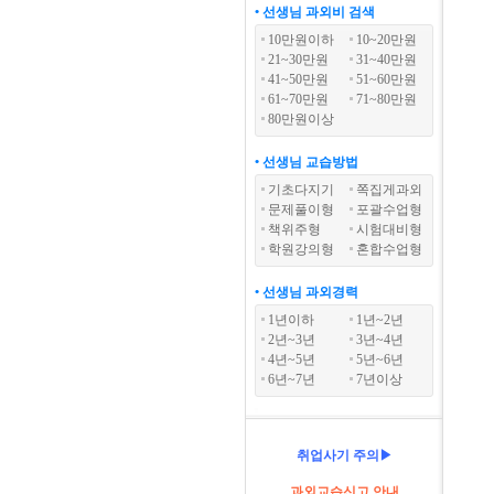
• 선생님 과외비 검색
10만원이하
10~20만원
21~30만원
31~40만원
41~50만원
51~60만원
61~70만원
71~80만원
80만원이상
• 선생님 교습방법
기초다지기
쪽집게과외
문제풀이형
포괄수업형
책위주형
시험대비형
학원강의형
혼합수업형
• 선생님 과외경력
1년이하
1년~2년
2년~3년
3년~4년
4년~5년
5년~6년
6년~7년
7년이상
취업사기 주의▶
과외교습신고 안내