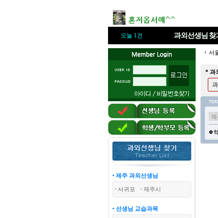
과외선생님
찾
오늘 1건
서
* 
과
• 제주 과외선생님
서귀포
제주시
• 선생님 교습과목