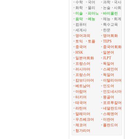
수학
국어
과학
국사
화학
물리
논술
사회
미술
피아노
바이올린
음악
예능
체능
회계
컴퓨터
특수교육
세계사
한문
영어과외
영어회화
토익
토플
TEPS
중국어
중국어회화
HSK
일본어
일본어회화
JLPT
프랑스어
독일어
러시아어
스페인어
프랑스어
독일어
캄보디아어
이탈리아어
베트남어
인도어
아랍어
인도네시아
터키어
몽골어
태국어
포르투칼어
라틴어
네덜란드어
말레이어
스웨덴어
우즈베크어
이란어
체코어
폴란드어
헝가리어