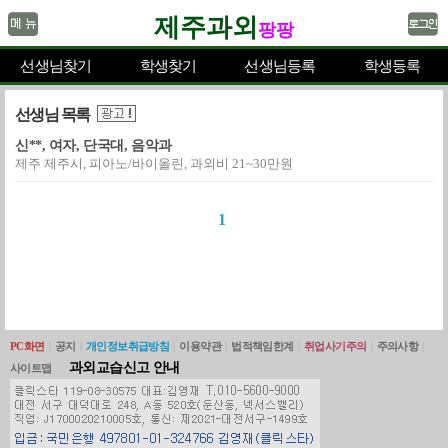
제주과외
팡팡
선생님찾기
학생찾기
선생님등록
학생등록
선생님 목록
신**, 여자, 단국대, 음악과
제주 제주시, 피아노/바이올린, 과외비 21~30만원
1
PC화면
|
공지
|
개인정보취급방침
|
이용약관
|
법적책임한계
|
취업사기주의
|
주의사항
|
과외교습신고 안내
사이트맵