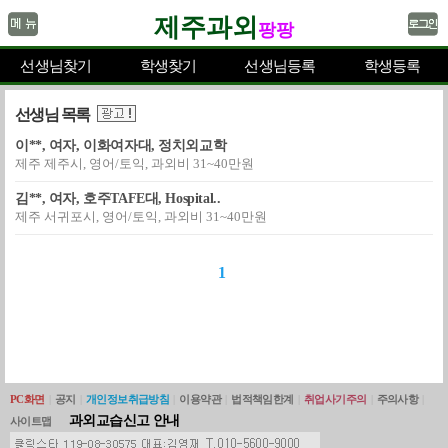
제주과외
팡팡
선생님찾기
학생찾기
선생님등록
학생등록
선생님 목록
이**, 여자, 이화여자대, 정치외교학
제주 제주시, 영어/토익, 과외비 31~40만원
김**, 여자, 호주TAFE대, Hospital..
제주 서귀포시, 영어/토익, 과외비 31~40만원
1
PC화면
|
공지
|
개인정보취급방침
|
이용약관
|
법적책임한계
|
취업사기주의
|
주의사항
|
과외교습신고 안내
사이트맵