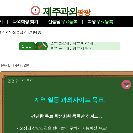
제주과외
팡팡
기
|
과외학생
찾기
|
선생님
무료등록
|
학생
무료등록
울
>
과외선생님
> 상세내용
나** 제주대 , 박** 제주대
안** 원광대 , 나** ICMS대
박** 동국대 , 양** 제주대
나** 제주대 , 박** 제주대
안** 원광대 , 나** ICMS대
박** 동국대 , 양** 제주대
제주시, 제주대, 영어
연결수수료 무료
지역 일등 과외사이트 목표!
간단한
무료 학생회원 등록만
하셔도...
● 선생님 상담신청을 받아 빨리 구하기 가능하실 수도!