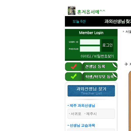
과외선생님
찾
오늘 0건
서
• 제주 과외선생님
서귀포
제주시
• 선생님 교습과목