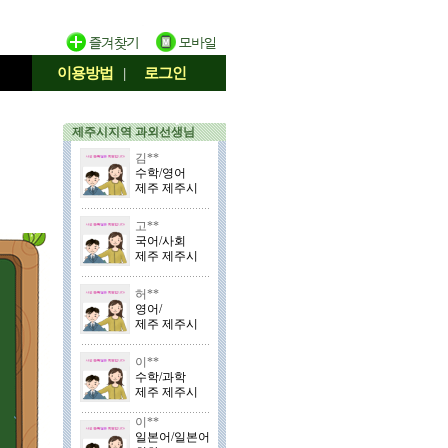
이용방법
|
로그인
제주시지역 과외선생님
김**
수학/영어
제주 제주시
고**
국어/사회
제주 제주시
허**
영어/
제주 제주시
이**
수학/과학
제주 제주시
이**
일본어/일본어