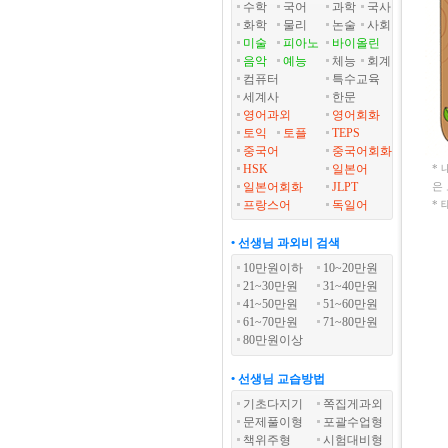
수학
국어
과학
국사
화학
물리
논술
사회
미술
피아노
바이올린
음악
예능
체능
회계
컴퓨터
특수교육
세계사
한문
영어과외
영어회화
토익
토플
TEPS
중국어
중국어회화
HSK
일본어
*
일본어회화
JLPT
은
프랑스어
독일어
*
• 선생님 과외비 검색
10만원이하
10~20만원
21~30만원
31~40만원
41~50만원
51~60만원
61~70만원
71~80만원
80만원이상
• 선생님 교습방법
기초다지기
쪽집게과외
문제풀이형
포괄수업형
책위주형
시험대비형