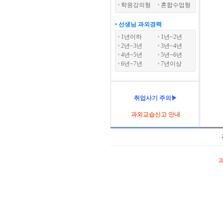
학원강의형
혼합수업형
• 선생님 과외경력
1년이하
1년~2년
2년~3년
3년~4년
4년~5년
5년~6년
6년~7년
7년이상
취업사기 주의▶
과외교습신고 안내