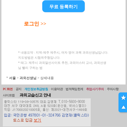
무료 등록하기
로그인 >>
* 내용요약 : 지역-제주 제주시, 여자 영어 과목 과외선생님입니다.
지도방법은 시험위주형입니다.
* 태그: 제주시 과외알선사이트 추천, 과외마스터 교사, 과외선생
님 빨리 구하는 법
서울
>
과외선생님
> 상세내용
PC화면
|
공지
|
개인정보취급방침
|
이용약관
|
법적책임한계
|
취업사기주의
|
주의사항
|
과외교습신고 안내
사이트맵