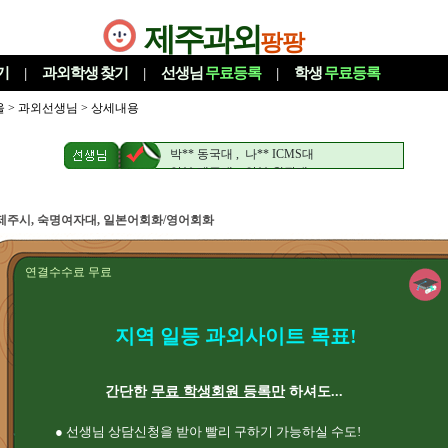
제주과외
팡팡
기
|
과외학생
찾기
|
선생님
무료등록
|
학생
무료등록
울
>
과외선생님
> 상세내용
박** 제주대 , 나** 제주대
박** 동국대 , 나** ICMS대
양** 제주대 , 안** 원광대
박** 제주대 , 나** 제주대
박** 동국대 , 나** ICMS대
제주시, 숙명여자대, 일본어회화/영어회화
양** 제주대 , 안** 원광대
연결수수료 무료
지역 일등 과외사이트 목표!
간단한
무료 학생회원 등록만
하셔도...
● 선생님 상담신청을 받아 빨리 구하기 가능하실 수도!