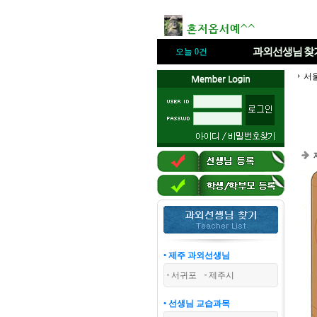
과외선생님
찾
오늘 0건
서
• 제주 과외선생님
서귀포
제주시
• 선생님 교습과목