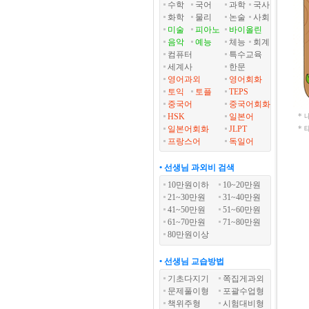
수학
국어
과학
국사
화학
물리
논술
사회
미술
피아노
바이올린
음악
예능
체능
회계
컴퓨터
특수교육
세계사
한문
영어과외
영어회화
토익
토플
TEPS
중국어
중국어회화
HSK
일본어
*
일본어회화
JLPT
*
프랑스어
독일어
• 선생님 과외비 검색
10만원이하
10~20만원
21~30만원
31~40만원
41~50만원
51~60만원
61~70만원
71~80만원
80만원이상
• 선생님 교습방법
기초다지기
쪽집게과외
문제풀이형
포괄수업형
책위주형
시험대비형