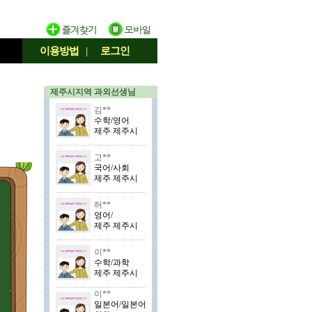
이용방법
|
로그인
제주시지역 과외선생님
김**
수학/영어
제주 제주시
고**
국어/사회
제주 제주시
허**
영어/
제주 제주시
이**
수학/과학
제주 제주시
이**
일본어/일본어