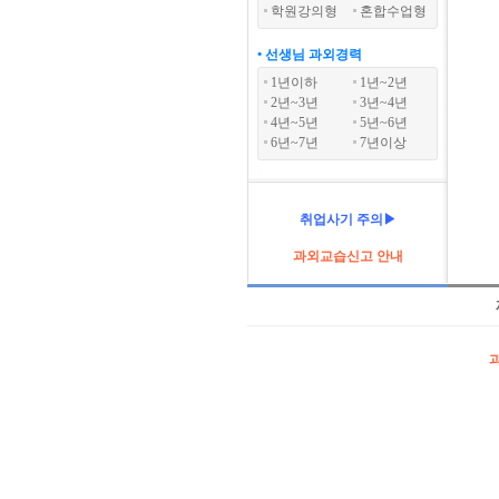
학원강의형
혼합수업형
• 선생님 과외경력
1년이하
1년~2년
2년~3년
3년~4년
4년~5년
5년~6년
6년~7년
7년이상
취업사기 주의▶
과외교습신고 안내